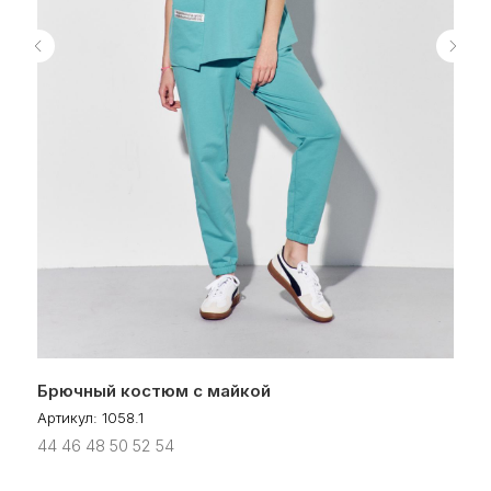
Сайт носит исключительно информационный характер. Информация
о моделях предоставляется для справки и не является публичной
офертой. Приобретение товара в розницу либо оформление заказа
на его приобретение возможно только у наших партнёров
OOO "ИНЖЕНС", УНП 291547753
Юр.адрес: 224013, г.Брест, ул. Краснознаменная 6А-3
Р/с: BY36 PJCB 3012 5037 1910 0000 0933
ОАО "Приорбанк", ЦБУ 500 г.Брест Б.Шевченко 6/1, БИК PJCBBY2X
+375 (29) 528-10-32
cocktail.clothes@mail.ru
Политика в отношении обработки персональных данных
Пользовательское соглашение
Брючный костюм с майкой
© 2025 COCKTAIL
Артикул:
1058.1
44 46 48 50 52 54