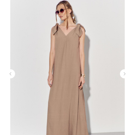
Сайт носит исключительно информационный характер. Информация
о моделях предоставляется для справки и не является публичной
офертой. Приобретение товара в розницу либо оформление заказа
на его приобретение возможно только у наших партнёров
OOO "ИНЖЕНС", УНП 291547753
Юр.адрес: 224013, г.Брест, ул. Краснознаменная 6А-3
Р/с: BY36 PJCB 3012 5037 1910 0000 0933
ОАО "Приорбанк", ЦБУ 500 г.Брест Б.Шевченко 6/1, БИК PJCBBY2X
+375 (29) 528-10-32
cocktail.clothes@mail.ru