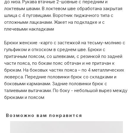
до низа. Рукава втачные 2-шовные с передним и
локтевым швами. В локтевом шве обработана закрытая
шлица с 4 пуговицами. Воротник пиджачного типа с
отложными лацканами. Жакет на подкладке и с
плечевыми накладками
Брюки женские -карго с застежкой на тесьму-молнию с
гульфиком и откоском в среднем шве. Брюки с
притачным поясом, со шлевками, с резинкой по задней
части пояса, по бокам пояс обтачан и не притачан к
брюкам. На боковых частях пояса – по 4 металлических
люверса. Передние половинки брюк со складками и
боковыми карманами. Задние половинки брюк с
талиевыми вытачками. По боку - небольшой вырез между
брюками и поясом
Возможно вам понравится