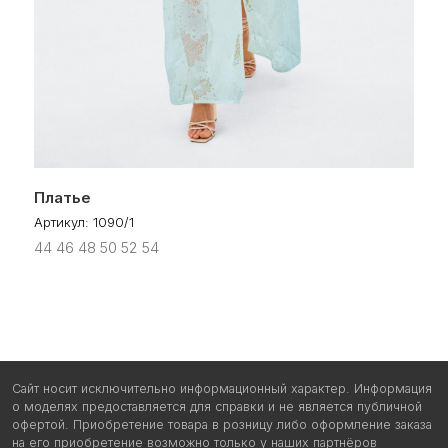
на его приобретение возможно только у наших партнёров
OOO "ИНЖЕНС", УНП 291547753
Юр.адрес: 224013, г.Брест, ул. Краснознаменная 6А-3
Р/с: BY36 PJCB 3012 5037 1910 0000 0933
ОАО "Приорбанк", ЦБУ 500 г.Брест Б.Шевченко 6/1, БИК PJCBBY2X
+375 (29) 528-10-32
cocktail.clothes@mail.ru
Политика в отношении обработки персональных данных
Платье
Пользовательское соглашение
Артикул:
1090/1
© 2025 COCKTAIL
44 46 48 50 52 54