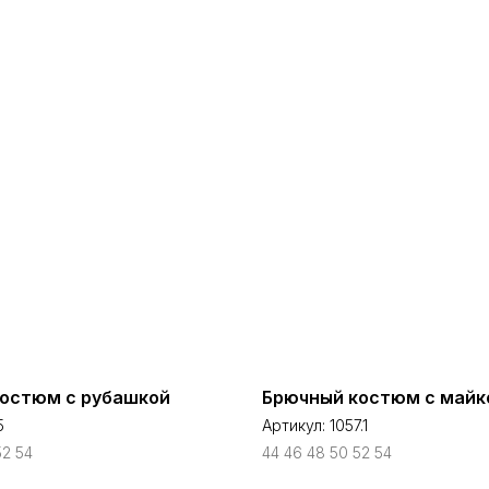
остюм с рубашкой
Брючный костюм с майк
5
Артикул:
1057.1
52 54
44 46 48 50 52 54