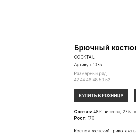
Брючный костю
COCKTAIL
Артикул:
1075
Размерный ряд:
42 44 46 48 50 52
КУПИТЬ В РОЗНИЦУ
Состав:
48% вискоза, 27% п
Рост:
170
Костюм женский трикотажны