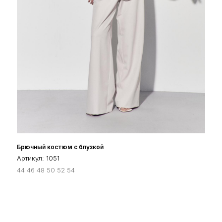
Сайт носит исключительно информационный характер. Информация
о моделях предоставляется для справки и не является публичной
офертой. Приобретение товара в розницу либо оформление заказа
на его приобретение возможно только у наших партнёров
OOO "ИНЖЕНС", УНП 291547753
Юр.адрес: 224013, г.Брест, ул. Краснознаменная 6А-3
Р/с: BY36 PJCB 3012 5037 1910 0000 0933
ОАО "Приорбанк", ЦБУ 500 г.Брест Б.Шевченко 6/1, БИК PJCBBY2X
+375 (29) 528-10-32
cocktail.clothes@mail.ru
Политика в отношении обработки персональных данных
Пользовательское соглашение
Брючный костюм с блузкой
© 2025 COCKTAIL
Артикул:
1051
44 46 48 50 52 54