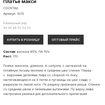
Платье макси
COCKTAIL
Артикул:
1072
Размерный ряд:
44 46 48 50 52 54
КУПИТЬ В РОЗНИЦУ
ОПТОВЫЙ ПРАЙС
Состав:
вискоза 85%, ПА 15%
Рост:
170
Платье женское, длинное, А-силуэта, с застежкой на
потайную тесьму-молнию в среднем шве спинки. Перед -
с верхними деталями лифа со сборкой по боку,
застегивающиеся на 4 петли и пуговицы на шее сзади, с
разрезом по левой ноге. По разрезу притачана рюша. Спинка-
со средним швом и талиевыми вытачками. По верху лифа
настрочена резинка для дополнительного прилегания