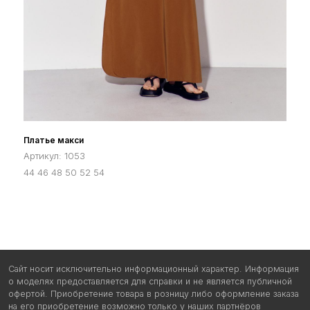
на его приобретение возможно только у наших партнёров
OOO "ИНЖЕНС", УНП 291547753
Юр.адрес: 224013, г.Брест, ул. Краснознаменная 6А-3
Р/с: BY36 PJCB 3012 5037 1910 0000 0933
ОАО "Приорбанк", ЦБУ 500 г.Брест Б.Шевченко 6/1, БИК PJCBBY2X
+375 (29) 528-10-32
cocktail.clothes@mail.ru
Политика в отношении обработки персональных данных
Платье макси
Пользовательское соглашение
Артикул:
1053
© 2025 COCKTAIL
44 46 48 50 52 54